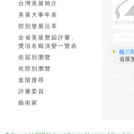
台灣美展簡介
美展大事年表
部別發展沿革
全省美展歷屆評審、
獎項名稱演變一覽表
楊三
依屆別瀏覽
省展第
依部別瀏覽
進階搜尋
評審委員
藝術家