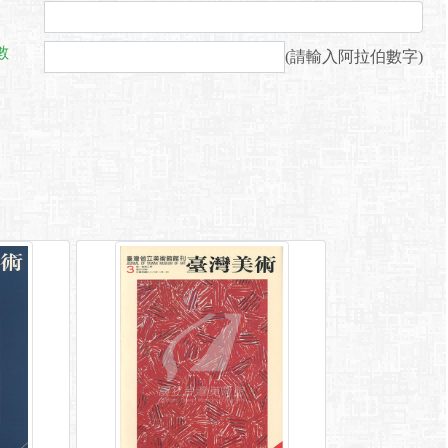
數
(請輸入阿拉伯數字)