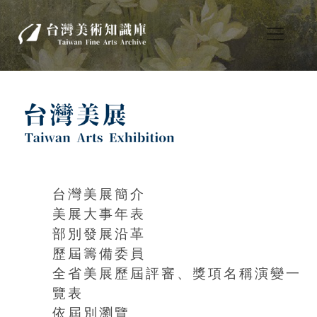
台灣美展簡介
美展大事年表
部別發展沿革
歷屆籌備委員
全省美展歷屆評審、獎項名稱演變一
覽表
依屆別瀏覽