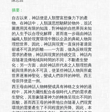
陳志昌
摘要 :
自古以來，神話便是人類豐富想像力下的產
物。在神話中，人類讓思想馳騁於物外，並試
圖應用其有限的知識，對神秘的自然界與未知
的人生予以合理化解釋，甚而進一步藉由神話
編織人類於現實環境中難以企及的典範人物與
理想世界。因此，神話與現實一直保持著適當
卻遙不可及的距離——一方面，做為反映現實
需求的產物，神話與現實的持續交流，神話內
容隨著流傳地域與時間的不同，不斷產生變
化；另一方面，由於神話所代表之人類理想典
範與境界的永不可及，使某些神話人物與所處
世界逐漸神聖化，變成人們崇拜的神明。西王
母崇拜便是一例。
西王母由神話人物轉變成具有神格之女神的過
程中，其神力屬性配合各個時代人們的需求產
生變化，其形象隨著神力的轉換呈現出不同的
面貌，甚而西王母的神界地位亦隨著人們現實
環境的需要產生了不同程度的升降。因此，本