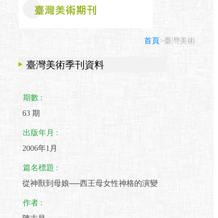
首頁
>臺灣美術
臺灣美術季刊資料
期數 :
63 期
出版年月 :
2006年1月
篇名標題 :
從神獸到母娘──西王母女性神格的演變
作者 :