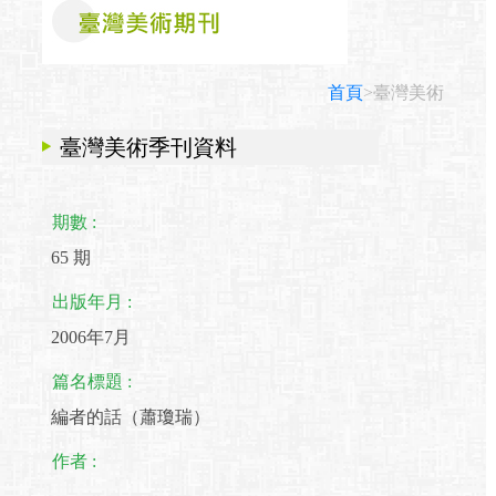
首頁
>臺灣美術
臺灣美術季刊資料
期數 :
65 期
出版年月 :
2006年7月
篇名標題 :
編者的話（蕭瓊瑞）
作者 :