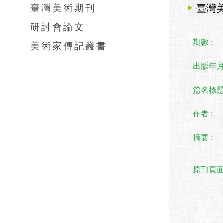
臺灣美術期刊
臺灣
研討會論文
期數 :
美術家傳記叢書
出版年月 
篇名標題 
作者 :
摘要 :
原刊頁面