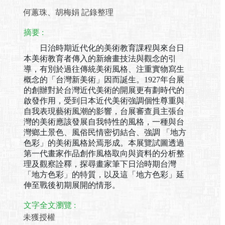
何蕙珠、胡梅娟 記錄整理
摘要 :
日治時期近代化的美術教育課程與來台日
本美術教育者傳入的新繪畫技法與觀念的引
導，有別於過往傳統美術風格、注重實物寫生
概念的「台灣新美術」因而誕生。1927年台展
的創辦對於台灣近代美術的開展更有劃時代的
啟發作用，受到日本近代美術強調個性尊重與
自我表現藝術風潮的影響，台展審查員主張台
灣的美術應該發展自我特性的風格，一種與台
灣鄉土景色、風俗民情密切結合、強調 「地方
色彩」的美術風格於焉形成。本展覽試圖透過
第一代畫家作品創作風格取向與資料的分析整
理及觀察詮釋，探尋畫家筆下日治時期台灣
「地方色彩」的特質，以及這「地方色彩」延
伸至戰後初期展開的情形。
文字全文瀏覽 :
未獲授權