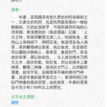
陳樹升
摘要 :
年畫，是我國具有悠久歷史的民俗藝術之
一，它產生於民間，也是民間最喜愛的一種裝
飾藝術。它的起源甚早，可能與避邪祈福的心
理有關。東漢應劭的《風俗通義》記載：「上
古之時，有荼與鬱壘兄弟二人。性能執鬼，度
朔山上章桃樹下，簡閱百鬼。無道理妄為人禍
害，荼與鬱壘縛以葦索，執以食虎。於是縣官
常以臘除夕飾桃人，垂葦茭，畫虎於門，皆追
效於前事，冀以衛凶也。」古人迷信桃木乃西
方之木，能伏邪氣、制百鬼，所以在桃木上畫
神荼、鬱壘二神像，張掛於大門上，以求驅邪
逐魔、鎮宅平安。這種墨筆手繪的桃符門神
畫，就是年畫的最早形式之一。東漢時期已有
貼門神畫的風俗習慣，由此推算，年畫的發展
迄今至少有1700年以上的歷史。
文字全文瀏覽 :
瀏覽