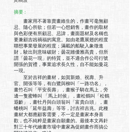
黃鷗波
摘要 :
畫家用不著靠賣畫維生的，作畫可毫無顧
忌、隨心所欲；但若一心想銷售，畫作的取材
與色彩便有所顧忌、忌諱，畫面題材及名稱也
要兼顧吉凶禍福的寓意。如由老鷹展翅的程度
聯想事業發展的程度；滿載的船駛入象徵進
財，駛出則意味破財；曇花雖優雅高貴，但所
謂「曇花一現」的特質，並不適合作公司行號
開張的賀禮，事業追求長久性，自不能如曼花
一現。
至於吉祥的畫材，如賀新婚、祝壽、升
官、開張等等，有白鷺與柳叫「一路功名」，
畫竹石叫「平安長壽」，畫猴子騎在馬上，旁
邊一隻蜜蜂叫 「馬上封侯」，畫松鶴叫「松鶴
遐齡」，畫牡丹與白頭翁叫「富貴白頭」，畫
蟠桃叫「延年益壽」等等，討吉祥吉兆。此種
畫材大都應顧客需要，不一定是畫家本身喜
歡，也不純粹是畫家自願畫的。最後本文再針
對三十年代繪畫市場中畫家為促銷畫作而搞公