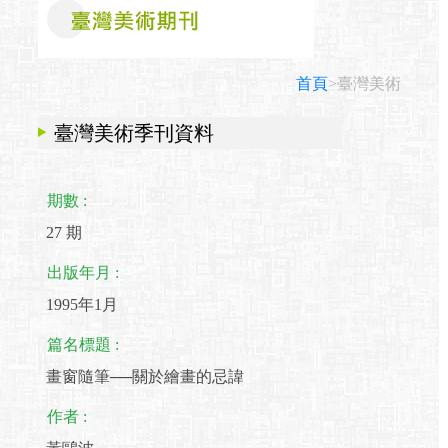
首頁
>臺灣美術
臺灣美術季刊資料
期數 :
27 期
出版年月 :
1995年1月
篇名標題 :
畫窗隨筆──關於繪畫的忌諱
作者 :