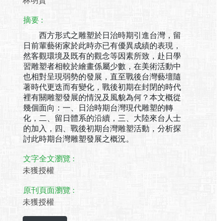
林明賢
摘要 :
西方形式之雕塑於日治時期引進台灣，留
日前輩藝術家於此時亦已有優異成績的表現，
然客觀環境及既有的觀念等因素所致，赴日學
習雕塑者相較於繪畫係屬少數，在美術活動中
也相對呈現弱勢的發展，直至戰後台灣藝壇隨
著時代更迭而有變化，戰後初期在封閉的時代
裡有關雕塑發展的情況及風貌為何？本文概從
幾個面向：一、日治時期台灣現代雕塑的轉
化，二、留日體系的沿續，三、大陸來台人士
的加入，四、戰後初期台灣雕塑活動，分析探
討此時期台灣雕塑發展之概況。
文字全文瀏覽 :
未獲授權
原刊頁面瀏覽 :
未獲授權