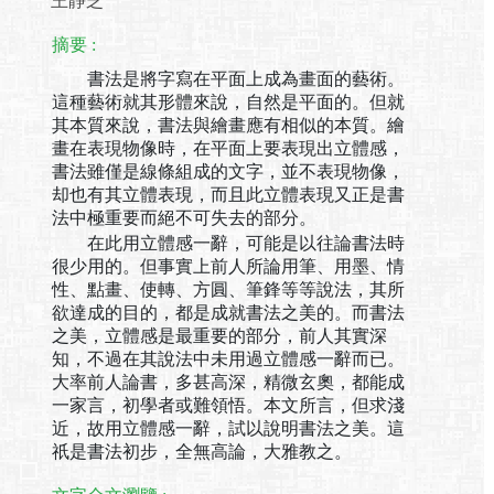
王靜芝
摘要 :
書法是將字寫在平面上成為畫面的藝術。
這種藝術就其形體來說，自然是平面的。但就
其本質來說，書法與繪畫應有相似的本質。繪
畫在表現物像時，在平面上要表現出立體感，
書法雖僅是線條組成的文字，並不表現物像，
却也有其立體表現，而且此立體表現又正是書
法中極重要而絕不可失去的部分。
在此用立體感一辭，可能是以往論書法時
很少用的。但事實上前人所論用筆、用墨、情
性、點畫、使轉、方圓、筆鋒等等說法，其所
欲達成的目的，都是成就書法之美的。而書法
之美，立體感是最重要的部分，前人其實深
知，不過在其說法中未用過立體感一辭而已。
大率前人論書，多甚高深，精微玄奧，都能成
一家言，初學者或難領悟。本文所言，但求淺
近，故用立體感一辭，試以說明書法之美。這
祇是書法初步，全無高論，大雅教之。