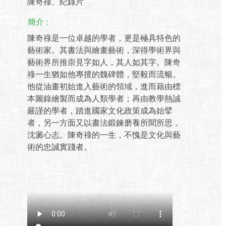
陳奇祿、紀錄片
簡介 :
陳奇祿是一位卓越的學者，更是極具特色的
藝術家。其書法與繪畫藝術，深得學術界與
藝術界所推崇見字如人，其人如其字。陳奇
祿一生猶如他專擅的魏碑體，堅毅而流暢。
他從油畫初始進入藝術的領域，進而藉由標
本圖錄繪製而成為人類學者；再由教學熱誠
嚴謹的學者，踏進國家文化政策成為始擘
者，另一方面又以書法鍛鍊磨養所聞所思，
沈澱心志。陳奇祿的一生，不愧是文化與藝
術的忠誠實踐者。