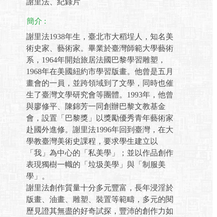
謝里法、紀錄片
簡介 :
謝里法1938年生，臺北市大稻埕人，知名美
術史家、藝術家。畢業於臺灣師範大學藝術
系，1964年開始旅居法國巴黎學習雕塑，
1968年在美國紐約市學習版畫。他曾是五月
畫會的一員，並跨領域到了文學，同時也催
生了臺灣文學研究會等團體。1993年，他曾
與廖修平、陳錦芳一同創辦巴黎文教基金
會，設置「巴黎獎」以獎勵優秀青年藝術家
赴國外進修。謝里法1996年回到臺灣，在大
學教臺灣美術史課程，要求學生建立以
「我」為中心的「私美學」；並以作品創作
表現獨樹一幟的「垃圾美學」與「制服美
學」。
謝里法創作質量十分多元豐富，長年浸淫於
版畫、油畫、雕塑、裝置等範疇，多元的閱
歷見證其無盡的好奇試探，豐沛的創作力如