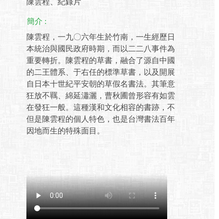
陳雲程、紀錄片
簡介 :
陳雲程，一九〇六年生於竹南，一生經歷日
本統治與國民政府時期，而以二二八事件為
重要轉折。陳雲程的草書，融合了源自中國
的二王體系、于右任的標準草書，以及開展
自日本十世紀平安朝的草假名書法。其筆意
狂放不羈、綿延瀟灑，曹秋圃曾形容有如雲
在發狂一般。這種漢和文化相容的書跡，不
但是陳雲程的個人特色，也是台灣書法百年
因地而生的特殊面目。