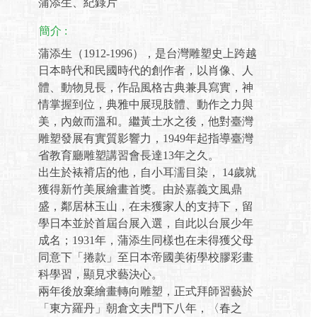
蒲添生、紀錄片
簡介 :
蒲添生（1912-1996），是台灣雕塑史上跨越
日本時代和民國時代的創作者，以肖像、人
體、動物見長，作品風格古典兼具寫實，神
情掌握到位，典雅中展現肢體、動作之力與
美，內斂而溫和。繼黃土水之後，他對臺灣
雕塑發展有實質影響力，1949年起指導臺灣
省教育廳雕塑講習會長達13年之久。
出生於裱褙店的他，自小耳濡目染， 14歲就
獲得新竹美展繪畫首獎。由於嘉義文風鼎
盛，鄰居林玉山，在未獲家人的支持下，留
學日本並於首屆台展入選，自此以台展少年
成名；1931年，蒲添生同樣也在未得獲父母
同意下「捲款」至日本帝國美術學校膠彩畫
科學習，顯見求藝決心。
兩年後放棄繪畫轉向雕塑，正式拜師習藝於
「東方羅丹」朝倉文夫門下八年，〈春之