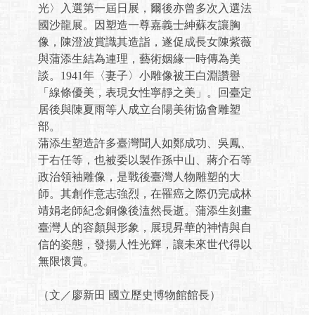
光〉入選第一屆日展，爾後亦曾多次入選法
國沙龍展。因塑造一尊嘉義士紳蘇友讓胸
像，陳澄波賞識其造詣，遂促成長女陳紫薇
與蒲添生結為連理，藝術姻緣一時傳為美
談。1941年〈妻子〉小雕像被王白淵讚譽
「線條優美，表現女性寧靜之美」。回臺定
居後與陳夏雨等人成立台陽美術協會雕塑
部。
蒲添生塑造許多臺灣聞人如鄭成功、吳鳳、
于右任等，也被委以製作孫中山、蔣介石等
政治領袖雕像，是戰後臺灣人物雕塑的大
師。其創作意志強烈，在罹癌之際仍完成林
靖娟老師紀念銅像後溘然長逝。蒲添生刻畫
臺灣人的容顏與形象，展現昇華的神情與自
信的姿態，發揚人性光輝，讓未來世代得以
無限懷賞。
（文／廖新田 國立歷史博物館館長）