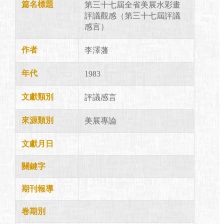
篇名標題
第三十七屆全省美展水彩畫
評議觀感（第三十七屆評議
感言）
作者
李澤藩
年代
1983
文獻類別
評議感言
來源類別
美展專論
文獻月日
關鍵字
期刊報導
卷期別