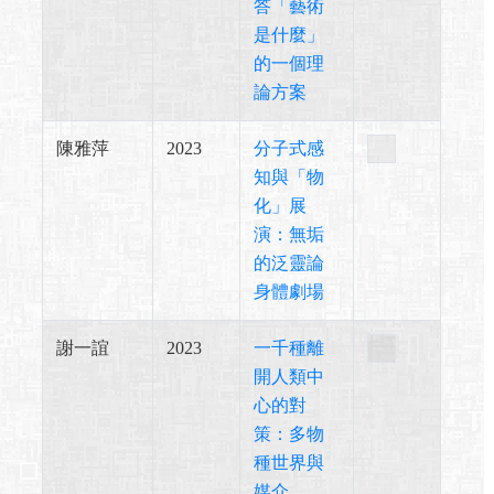
答「藝術
是什麼」
的一個理
論方案
陳雅萍
2023
分子式感
知與「物
化」展
演：無垢
的泛靈論
身體劇場
謝一誼
2023
一千種離
開人類中
心的對
策：多物
種世界與
媒介