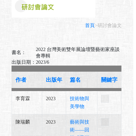
首頁
>研討會論文
2022 台灣美術雙年展論壇暨藝術家座談
書名：
會專輯
出版日期：
2023/6
作者
出版年
篇名
關鍵字
李育霖
2023
技術物與
美學物
陳瑞麟
2023
藝術與技
術——回