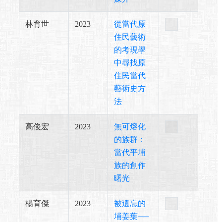
林育世
2023
從當代原
住民藝術
的考現學
中尋找原
住民當代
藝術史方
法
高俊宏
2023
無可熔化
的族群：
當代平埔
族的創作
曙光
楊育傑
2023
被遺忘的
埔姜葉──