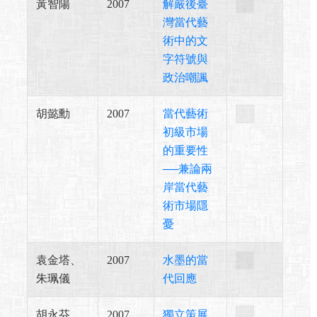
黃智陽
2007
解嚴後臺
灣當代藝
術中的文
字符號與
政治嘲諷
胡懿勳
2007
當代藝術
初級市場
的重要性
──兼論兩
岸當代藝
術市場隱
憂
袁金塔、
2007
水墨的當
朱珮儀
代回應
胡永芬
2007
獨立策展