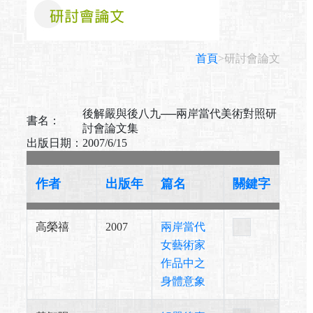
首頁
>研討會論文
後解嚴與後八九──兩岸當代美術對照研
書名：
討會論文集
出版日期：
2007/6/15
作者
出版年
篇名
關鍵字
高榮禧
2007
兩岸當代
女藝術家
作品中之
身體意象