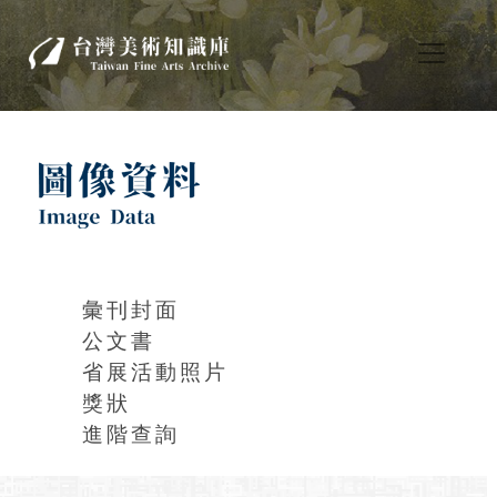
彙刊封面
公文書
省展活動照片
獎狀
進階查詢