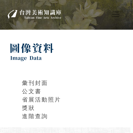
彙刊封面
公文書
省展活動照片
獎狀
進階查詢