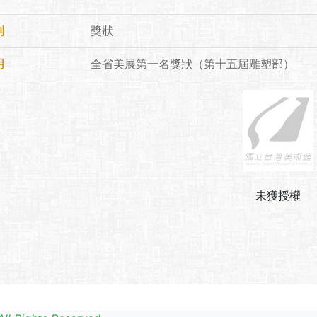
別
獎狀
明
全省美展第一名獎狀（第十五屆雕塑部）
未獲授權