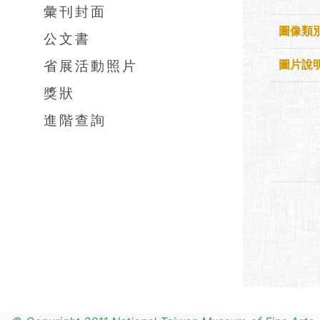
彙刊封面
圖像類
公文書
省展活動照片
圖片說
獎狀
進階查詢