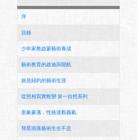
序
目錄
少年家教啟蒙藝術養成
藝術教育的啟迪與開航
旅居紐約的藝術生涯
從照相寫實蛻變 第一自然系列
形象豪邁，性格達觀義氣
彗星殞落藝術生生不息