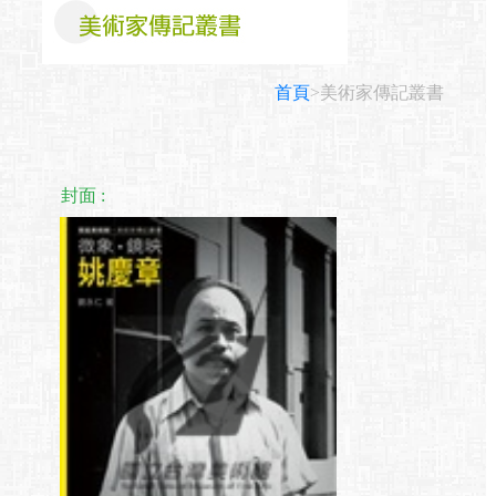
首頁
>美術家傳記叢書
封面 :