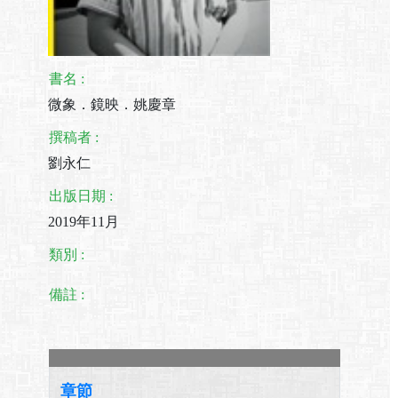
書名 :
微象．鏡映．姚慶章
撰稿者 :
劉永仁
出版日期 :
2019年11月
類別 :
備註 :
章節