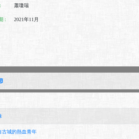
:
蕭瓊瑞
 :
2021年11月
節
錄
自古城的熱血青年