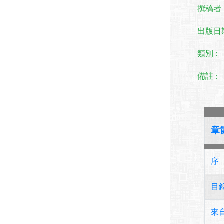
撰稿者 
出版日期
類別 :
備註 :
章
序
目
來