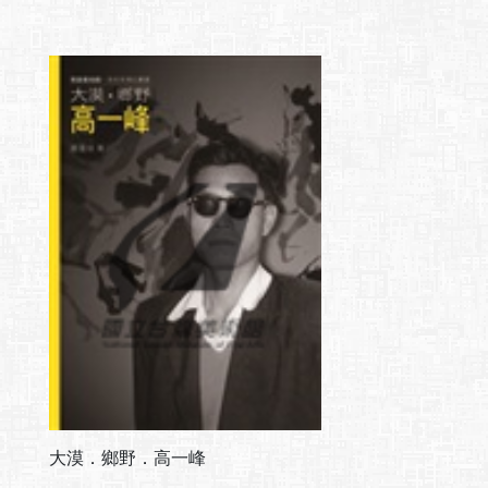
大漠．鄉野．高一峰