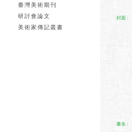
臺灣美術期刊
研討會論文
封面 :
美術家傳記叢書
書名 :