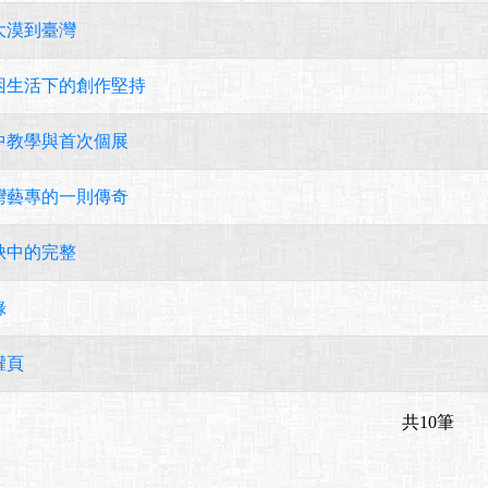
大漠到臺灣
困生活下的創作堅持
中教學與首次個展
灣藝專的一則傳奇
缺中的完整
錄
權頁
共10筆