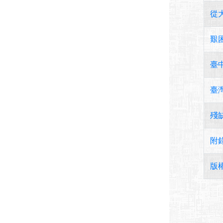
從
艱
臺
臺
殘
附
版