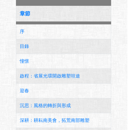
章節
序
目錄
憧憬
啟程：省展光環開啟雕塑坦途
迎春
沉思：風格的轉折與形成
深耕：耕耘南美會，拓荒南部雕塑