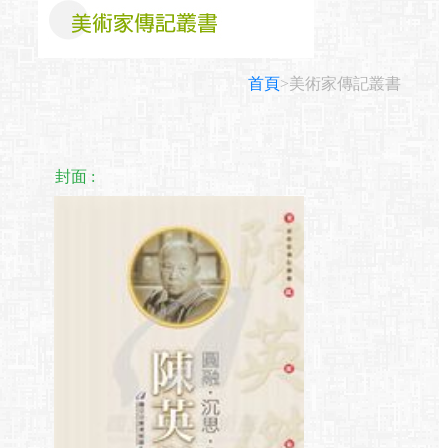
首頁
>美術家傳記叢書
封面 :