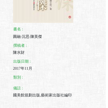
書名 :
圓融‧沉思‧陳英傑
撰稿者 :
陳水財
出版日期 :
2017年11月
類別 :
備註 :
國美館規劃出版,藝術家出版社編印