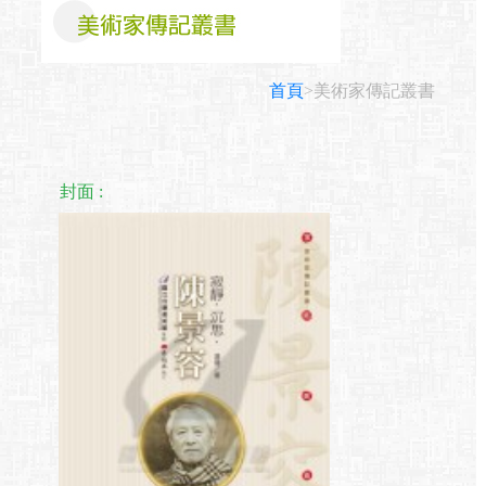
首頁
>美術家傳記叢書
封面 :