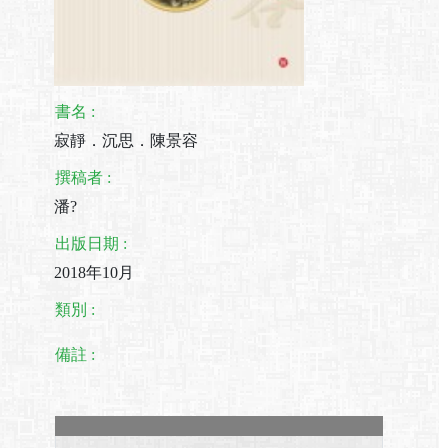
書名 :
寂靜．沉思．陳景容
撰稿者 :
潘?
出版日期 :
2018年10月
類別 :
備註 :