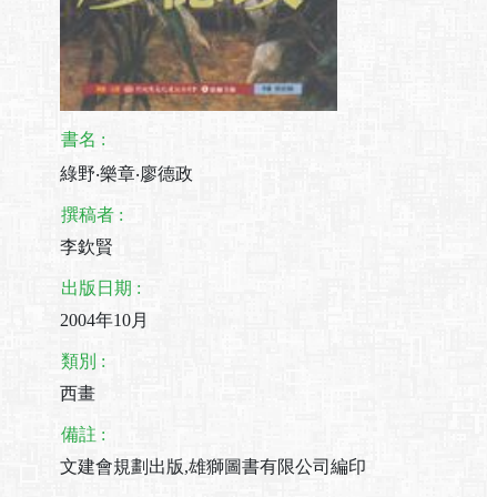
書名 :
綠野‧樂章‧廖德政
撰稿者 :
李欽賢
出版日期 :
2004年10月
類別 :
西畫
備註 :
文建會規劃出版,雄獅圖書有限公司編印