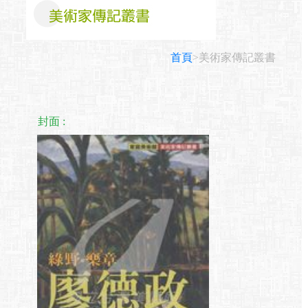
首頁
>美術家傳記叢書
封面 :