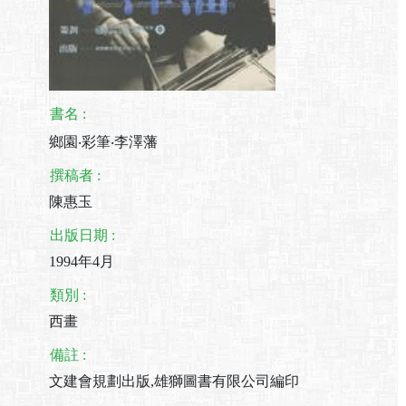
書名 :
鄉園‧彩筆‧李澤藩
撰稿者 :
陳惠玉
出版日期 :
1994年4月
類別 :
西畫
備註 :
文建會規劃出版,雄獅圖書有限公司編印