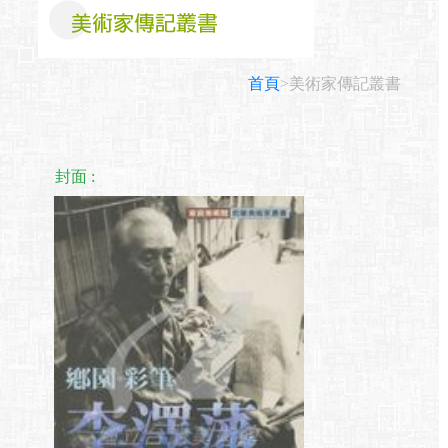
首頁
>美術家傳記叢書
封面 :