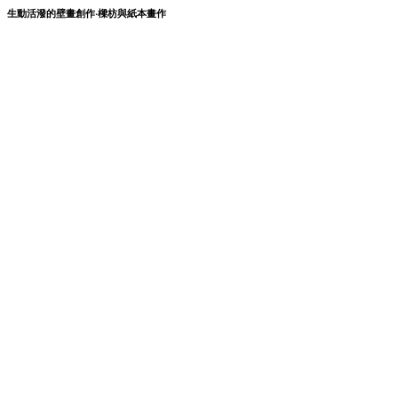
生動活潑的壁畫創作‧樑枋與紙本畫作