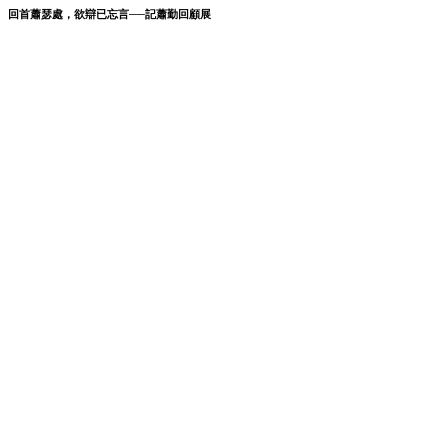
回首蕭瑟處，欲辯已忘言──記蕭勤回顧展