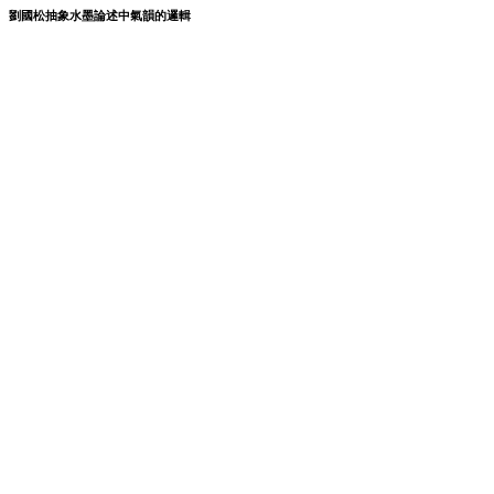
劉國松抽象水墨論述中氣韻的邏輯